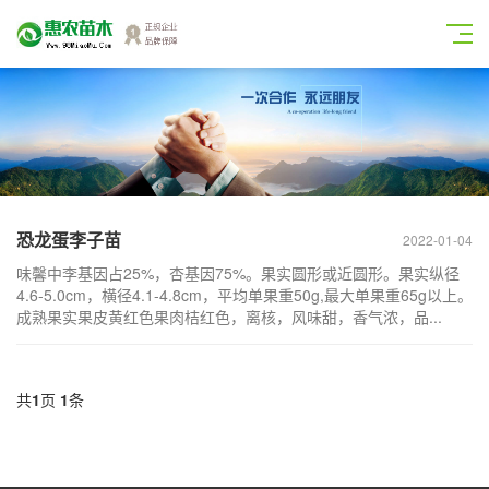
恐龙蛋李子苗
2022-01-04
味馨中李基因占25%，杏基因75%。果实圆形或近圆形。果实纵径
4.6-5.0cm，横径4.1-4.8cm，平均单果重50g,最大单果重65g以上。
成熟果实果皮黄红色果肉桔红色，离核，风味甜，香气浓，品...
共
1
页
1
条